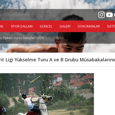
LLARI FEDERASYONU
AL
SPOR DALLARI
GÜNCEL
GALERİ
DOKÜMANLAR
İLET
y Hakem Kursu Sonuçları 2026
| 03.07.2026
Büyük He
irit Ligi Yükselme Turu A ve B Grubu Müsabakalarını