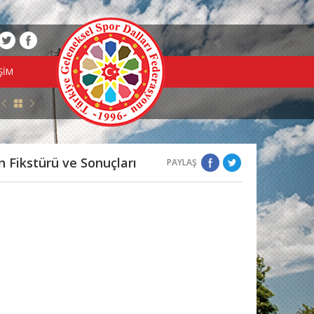
İŞİM
yecanın İkinci Adımı: Minikler ve Yıldızlar Türkiye Şampiyonası
| 15.06.2026
n Fikstürü ve Sonuçları
PAYLAŞ