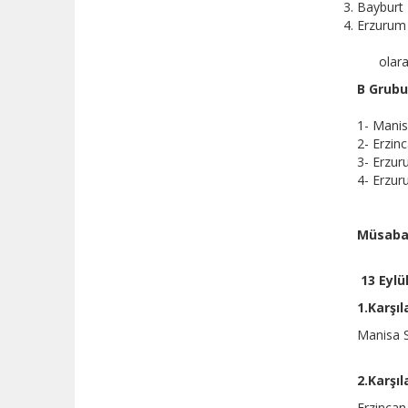
Baybur
Erzurum 
olar
B Grubu
1- Manis
2- Erzinc
3- Erzur
4- Erzur
Müsabak
13 Eylü
1.Karşı
Manisa S
2.Karşı
Erzincan 