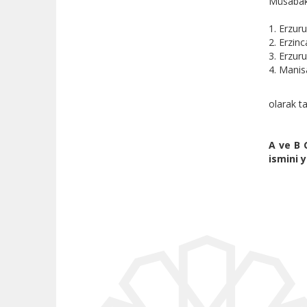
Müsabak
1. Erzur
2. Erzinc
3. Erzur
4. Manis
olarak 
A ve B 
ismini 