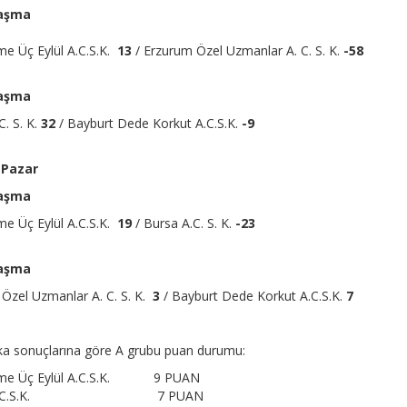
laşma
e Üç Eylül A.C.S.K.
13
/ Erzurum Özel Uzmanlar A. C. S. K.
-58
laşma
C. S. K.
32
/ Bayburt Dede Korkut A.C.S.K.
-9
 Pazar
laşma
e Üç Eylül A.C.S.K.
19
/ Bursa A.C. S. K.
-23
laşma
Özel Uzmanlar A. C. S. K.
3
/ Bayburt Dede Korkut A.C.S.K.
7
a sonuçlarına göre A grubu puan durumu:
şme Üç Eylül A.C.S.K. 9 PUAN
a A.C.S.K. 7 PUAN