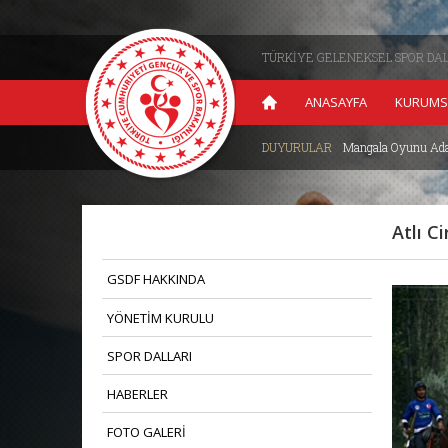
TÜRKİYE GELENEKSEL SPOR DA
ANASAYFA
KURUMS
su Nisan 2026
| 09.04.2026
DUYURULAR
Mangala Oyunu Ada
>
Atlı C
GSDF HAKKINDA
YÖNETİM KURULU
SPOR DALLARI
HABERLER
FOTO GALERİ