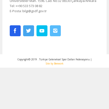
Üniversiteler Mah. 1596. Cad. No:32 06530 Çankaya/Ankara
Tel: ++90 533 573 08 82
E-Posta: bilgi@gsdf.gov.tr
Copyright© 2019 . Türkiye Geleneksel Spor Dalları Federasyonu |
Site by Beework